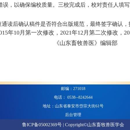
错误，以确保编校质量。三校完成后，校对责任人填写
查通读后确认稿件是否符合出版规范，最终签字确认，
015
年
10
月第一次修改，
2021
年
12
月第二次修改，20
《山东畜牧兽医》编辑部
邮编：271018
电话： 0538--8242644
地址：山东省泰安市岱宗大街61号
后台管理
鲁ICP备05002369号 | Copyright©山东畜牧兽医学会