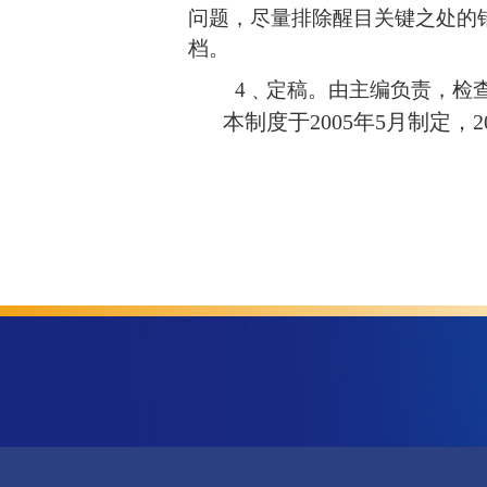
问题，
尽量排除醒目关键之处的
档。
4
﹑
定稿。由主编负责，检
本制度于
2005
年
5
月制定，
2