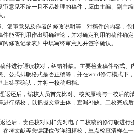
复审意见不统一
且
不易处理的稿件，应由主编、副主编
认。
审、复审意见
及作者的修改说明等
，
对稿件的内容，包
稿件能否刊用作出明确结论，并对确定刊用的稿件确定
审阅修改记录表》中填写终审意见并签字确认。
稿件进行通读校对，纠错补缺。主要检查稿件格式、
表、公式排版格式是否正确等，并在
word
修订模式下
单上签字确认，并将一校稿归档。
理返还后，编校人员首先比
对、核实原稿与一校后的
等进行精校，以把握文章主体，查漏补缺。二校完成后
返还后，责任校对同样先对电子二校稿的修订版进行
、参考文献等关键部位做详细精校，
重点检查清样在一