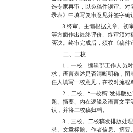
选专家再审，以免稿件误审。对
录表》中填写复审意见并签字确
3.
终审。主编根据文章
、
初
等方面作出最终评价。终审须对
否决。终审完成后，须在《稿件
三、三校
1
﹑一校。编辑部工作人员对
求，语言表述是否清晰明确，图
任人填写一校意见，在校对流程
2
﹑二校。
“
一校稿
”
发排版处
题、摘要、内在逻辑及语言文字
认，并将二校稿归档。
3
﹑三校。二校稿发排版处理
录、文章标题、作者信息、摘要