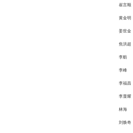
崔言顺
黄金明
姜世金
焦洪超
李舫
李峰
李福昌
李显耀
林海
刘焕奇