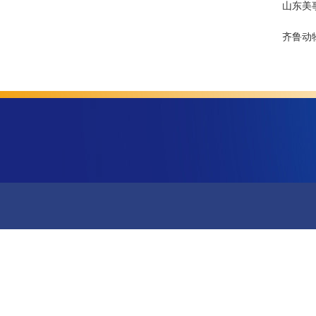
山东美
齐鲁动